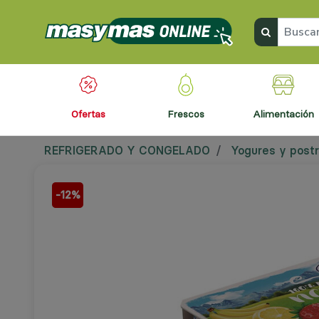
ofertas
frescos
alimentación
REFRIGERADO Y CONGELADO
Yogures y post
-12%