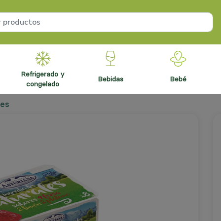
refrigerado y
bebidas
bebé
congelado
res