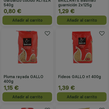
Garbanzo cocido ALTEZA
BRILLANTE Basmati
540g
guarnición 2x125g
0,80 €
1,29 €
Añadir al carrito
Añadir al carrito
Pluma rayada GALLO
Fideos GALLO n1 400g
400g
1,15 €
1,39 €
Añadir al carrito
Añadir al carrito