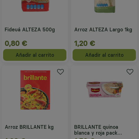
Fideuá ALTEZA 500g
Arroz ALTEZA Largo 1kg
0,80 €
1,20 €
Añadir al carrito
Añadir al carrito
Arroz BRILLANTE kg
BRILLANTE quinoa
blanca y roja pack
2x125g