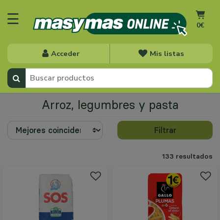
☰
0€
Acceder
Mis listas
Arroz, legumbres y pasta
Filtrar
133 resultados