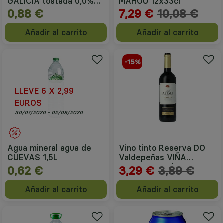
GALICIA tostada 0,0%
MAHOU 12x33cl
33cl
0,88 €
7,29 €
10,08 €
Añadir al carrito
Añadir al carrito
-15%
LLEVE 6 X 2,99
EUROS
30/07/2026 - 02/09/2026
Agua mineral agua de
Vino tinto Reserva DO
CUEVAS 1,5L
Valdepeñas VIÑA
ALBALI 750ml
0,62 €
3,29 €
3,89 €
Añadir al carrito
Añadir al carrito