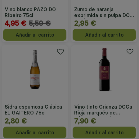
Vino blanco PAZO DO
Zumo de naranja
Ribeiro 75cl
exprimida sin pulpa DON
SIMÓN 1L
4,95 €
5,50 €
2,95 €
Añadir al carrito
Añadir al carrito
Sidra espumosa Clásica
Vino tinto Crianza DOCa
EL GAITERO 75cl
Rioja marqués de
Cáceres 750ml
2,80 €
7,90 €
Añadir al carrito
Añadir al carrito