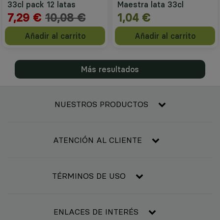
33cl pack 12 latas
Maestra lata 33cl
7,29 €
10,08 €
1,04 €
Añadir al carrito
Añadir al carrito
Más resultados
NUESTROS PRODUCTOS
Frescos
Alimentación
ATENCIÓN AL CLIENTE
Refrigerado y congelado
Contacta con nosotros
Bebidas
Condiciones generales de compra
TÉRMINOS DE USO
Bebé
Resolución de litigios en línea
Higiene y belleza
Aviso legal
Básicos del hogar
Política de privacidad
ENLACES DE INTERÉS
Mascotas
Política de cookies