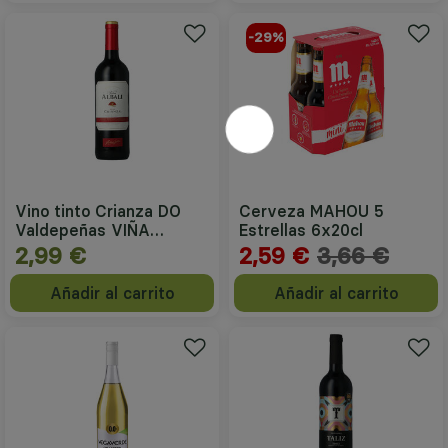
-29%
Vino tinto Crianza DO
Cerveza MAHOU 5
Valdepeñas VIÑA
Estrellas 6x20cl
ALBALI 750ml
2,99 €
2,59 €
3,66 €
Añadir al carrito
Añadir al carrito