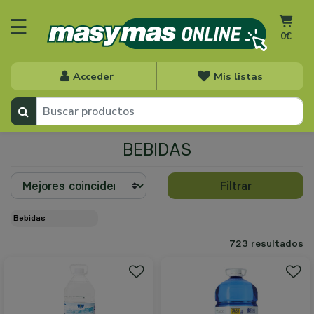
☰
0€
Acceder
Mis listas
BEBIDAS
Filtrar
bebidas
723 resultados