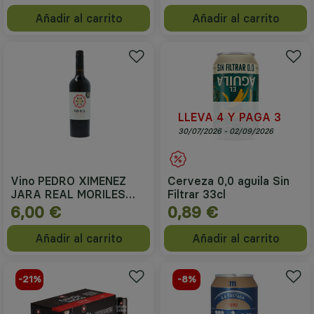
Añadir al carrito
Añadir al carrito
LLEVA 4 Y PAGA 3
30/07/2026 - 02/09/2026
Vino PEDRO XIMENEZ
Cerveza 0,0 aguila Sin
JARA REAL MORILES
Filtrar 33cl
75cl
6,00 €
0,89 €
Añadir al carrito
Añadir al carrito
-21%
-8%