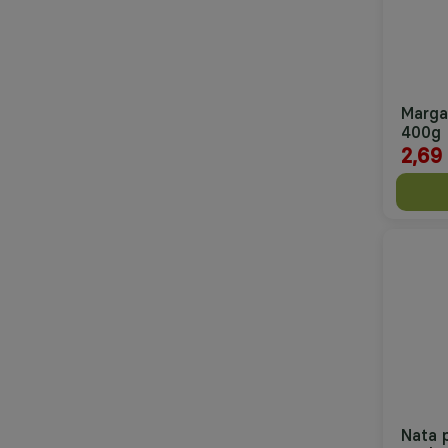
Marga
400g
2,69
Nata 