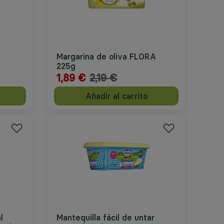
Margarina de oliva FLORA
225g
Precio reducido desde
1,89 €
2,19 €
a
Añadir al carrito
l
Mantequilla fácil de untar