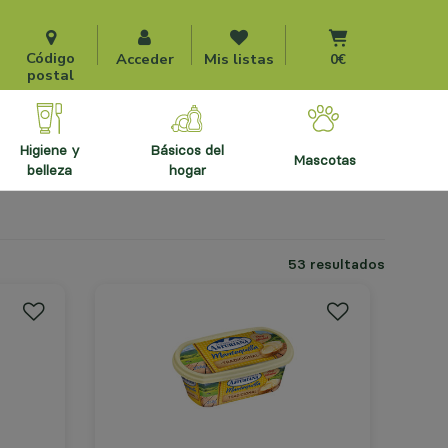
Ir al carrito
Código
Acceder
Mis listas
0€
postal
higiene y
básicos del
mascotas
belleza
hogar
53 resultados