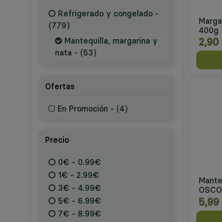
Refrigerado y congelado -
Marga
Refinar por Categoría: REFRIGERADO
(779)
400g
Mantequilla, margarina y
2,90
seleccionado Refinado p
nata - (53)
Ofertas
En Promoción - (4)
Refinar por Ofertas: En promoción
Precio
0€ - 0.99€
Refinar por Precio: 0€ - 0.99€
1€ - 2.99€
Mante
Refinar por Precio: 1€ - 2.99€
3€ - 4.99€
OSCO
Refinar por Precio: 3€ - 4.99€
5,99
5€ - 6.99€
Refinar por Precio: 5€ - 6.99€
7€ - 8.99€