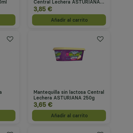
0ml
Central Lechera ASTURIANA
250g
3,85 €
Añadir al carrito
a
Mantequilla sin lactosa Central
Lechera ASTURIANA 250g
3,65 €
Añadir al carrito