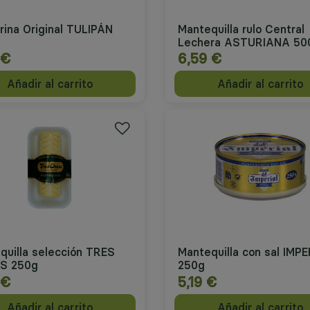
rina Original TULIPÁN
Mantequilla rulo Central
 Y CONGELADO
Lechera ASTURIANA 50
 €
6,59 €
or Categoría: Mantequilla, margarina y nata
Añadir al carrito
Añadir al carrito
quilla selección TRES
Mantequilla con sal IMP
S 250g
250g
 €
5,19 €
Añadir al carrito
Añadir al carrito