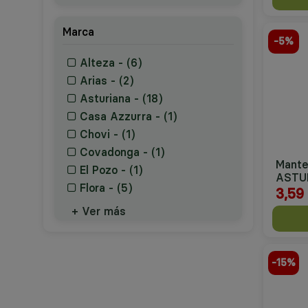
Refinar por Precio: 7€ - 8.99€
Marca
-5%
Alteza - (6)
Refinar por Marca: ALTEZA
Arias - (2)
Refinar por Marca: ARIAS
Asturiana - (18)
Refinar por Marca: ASTURIANA
Casa Azzurra - (1)
Refinar por Marca: CASA AZZURRA
Chovi - (1)
Refinar por Marca: CHOVI
Covadonga - (1)
Mante
Refinar por Marca: COVADONGA
El Pozo - (1)
ASTU
Refinar por Marca: EL POZO
Flora - (5)
3,59
Refinar por Marca: FLORA
+ Ver más
-15%