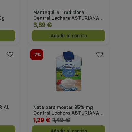
Mantequilla Tradicional
0g
Central Lechera ASTURIANA
250g
3,89 €
Añadir al carrito
-7%
ERIAL
Nata para montar 35% mg
Central Lechera ASTURIANA
200ml
Precio reducido desde
1,29 €
1,40 €
a
Añadir al carrito