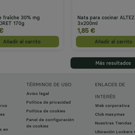
 fraîche 30% mg
Nata para cocinar ALTE
ORET 170g
3x200ml
 €
1,85 €
Añadir al carrito
Añadir al carrito
Más resultados
TÉRMINOS DE USO
ENLACES DE
Aviso legal
INTERÉS
Política de privacidad
tros
Web corporativa
Política de cookies
les
Club masymas
Panel de configuración
Nuestras Tiendas
de cookies
os en
Ubicación Lockers 