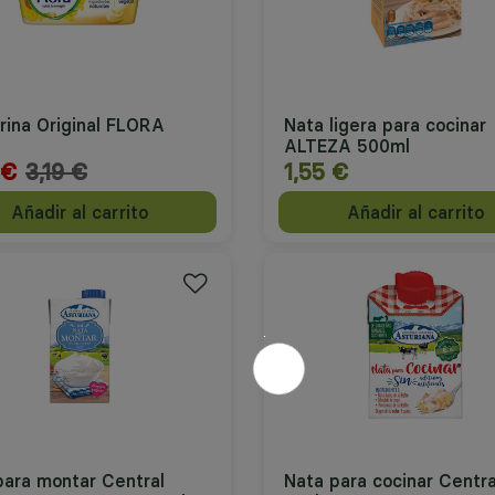
rina Original FLORA
Nata ligera para cocinar
ALTEZA 500ml
Precio reducido desde
 €
3,19 €
1,55 €
a
Añadir al carrito
Añadir al carrito
para montar Central
Nata para cocinar Centra