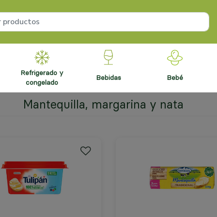
refrigerado y
bebidas
bebé
congelado
Mantequilla, margarina y nata