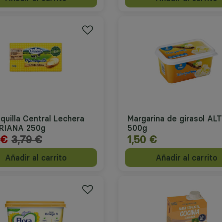
quilla Central Lechera
Margarina de girasol AL
RIANA 250g
500g
Precio reducido desde
 €
3,79 €
1,50 €
a
Añadir al carrito
Añadir al carrito