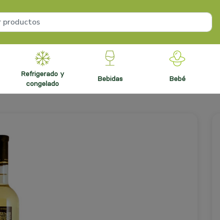
refrigerado y
bebidas
bebé
congelado