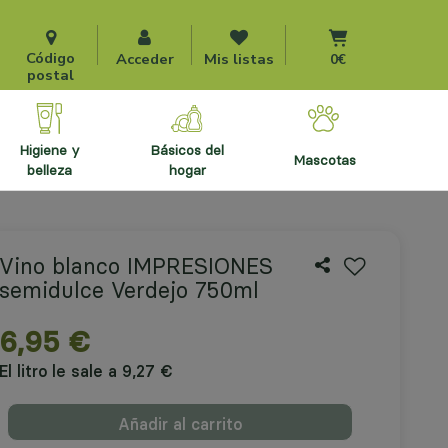
Ir al carrito
Código
Acceder
Mis listas
0€
postal
higiene y
básicos del
mascotas
belleza
hogar
Vino blanco IMPRESIONES
semidulce Verdejo 750ml
6,95 €
El litro le sale a 9,27 €
Añadir al carrito