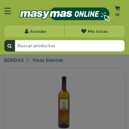
☰
0€
Acceder
Mis listas
BEBIDAS
Vinos blancos