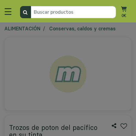
☰
0€
ALIMENTACIÓN
Conservas, caldos y cremas
Trozos de poton del pacifico
en su tinta