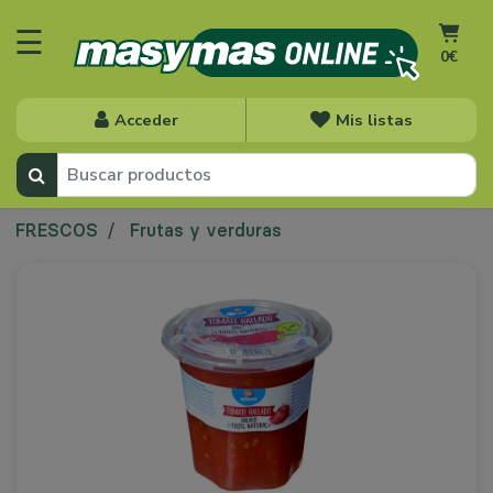
☰
0€
Acceder
Mis listas
FRESCOS
Frutas y verduras