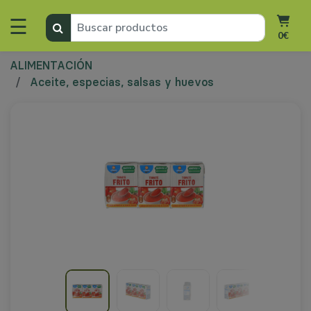
☰
0€
ALIMENTACIÓN
Aceite, especias, salsas y huevos