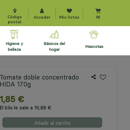
Ir al carrito
Código
Acceder
Mis listas
0€
postal
higiene y
básicos del
mascotas
belleza
hogar
Tomate doble concentrado
HIDA 170g
1,85 €
El kilo le sale a 10,88 €
Añadir al carrito