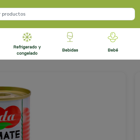
refrigerado y
bebidas
bebé
congelado