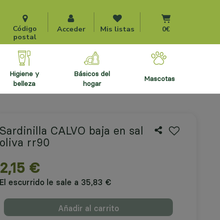
Ir al carrito
Código
Acceder
Mis listas
0€
postal
higiene y
básicos del
mascotas
belleza
hogar
Sardinilla CALVO baja en sal
oliva rr90
2,15 €
El escurrido le sale a 35,83 €
Añadir al carrito