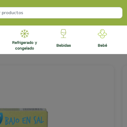
refrigerado y
bebidas
bebé
congelado