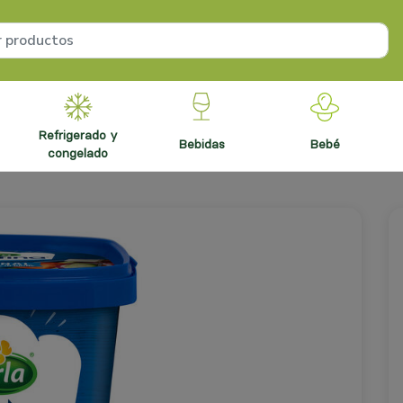
refrigerado y
bebidas
bebé
congelado