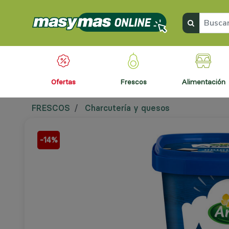
ofertas
frescos
alimentación
FRESCOS
Charcutería y quesos
-14%