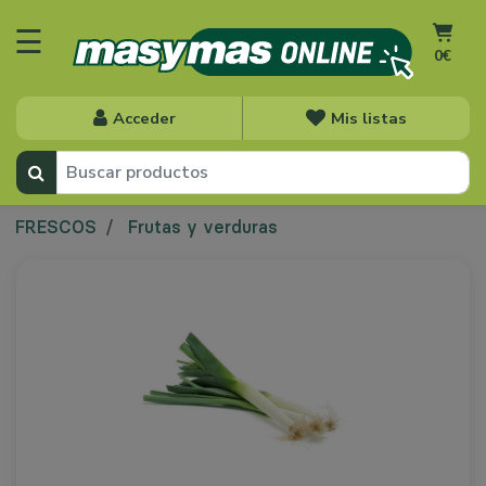
☰
0€
Acceder
Mis listas
FRESCOS
Frutas y verduras