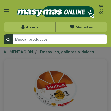
☰
0€
Acceder
Mis listas
ALIMENTACIÓN
Desayuno, galletas y dulces