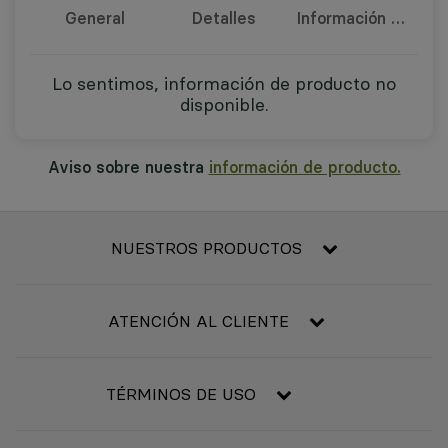
General
Detalles
Información nutricional
Lo sentimos, información de producto no
disponible.
Aviso sobre nuestra
información de producto.
NUESTROS PRODUCTOS
Frescos
Alimentación
ATENCIÓN AL CLIENTE
Refrigerado y congelado
Contacta con nosotros
Bebidas
Condiciones generales de compra
TÉRMINOS DE USO
Bebé
Resolución de litigios en línea
Higiene y belleza
Aviso legal