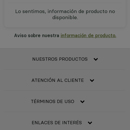
Lo sentimos, información de producto no
disponible.
Aviso sobre nuestra
información de producto.
NUESTROS PRODUCTOS
Frescos
Alimentación
ATENCIÓN AL CLIENTE
Refrigerado y congelado
Contacta con nosotros
Bebidas
Condiciones generales de compra
TÉRMINOS DE USO
Bebé
Resolución de litigios en línea
Higiene y belleza
Aviso legal
Básicos del hogar
Política de privacidad
ENLACES DE INTERÉS
Mascotas
Política de cookies