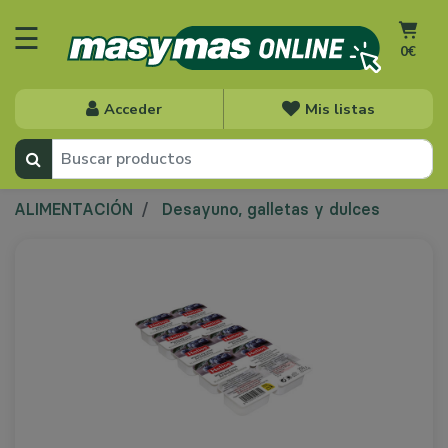
☰
0€
Acceder
Mis listas
ALIMENTACIÓN
Desayuno, galletas y dulces