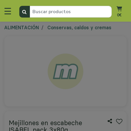
☰
0€
ALIMENTACIÓN
Conservas, caldos y cremas
Mejillones en escabeche
ISABEL pack 3x80g