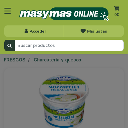
☰
0€
Acceder
Mis listas
FRESCOS
Charcutería y quesos