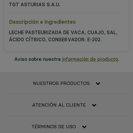
TGT ASTURIAS S.A.U.
Descripción e ingredientes
LECHE PASTEURIZADA DE VACA, CUAJO, SAL,
ÁCIDO CÍTRICO, CONSERVADOR: E-202.
Aviso sobre nuestra
información de producto.
NUESTROS PRODUCTOS
Frescos
Alimentación
ATENCIÓN AL CLIENTE
Refrigerado y congelado
Contacta con nosotros
Bebidas
Condiciones generales de compra
TÉRMINOS DE USO
Bebé
Resolución de litigios en línea