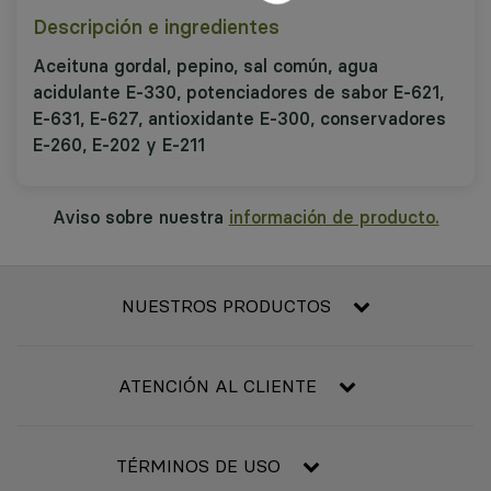
Descripción e ingredientes
Aceituna gordal, pepino, sal común, agua
acidulante E-330, potenciadores de sabor E-621,
E-631, E-627, antioxidante E-300, conservadores
E-260, E-202 y E-211
Aviso sobre nuestra
información de producto.
NUESTROS PRODUCTOS
Frescos
Alimentación
ATENCIÓN AL CLIENTE
Refrigerado y congelado
Contacta con nosotros
Bebidas
Condiciones generales de compra
TÉRMINOS DE USO
Bebé
Resolución de litigios en línea