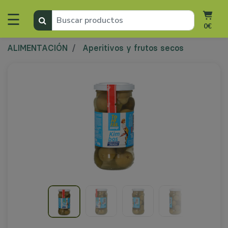
☰
0€
ALIMENTACIÓN
Aperitivos y frutos secos