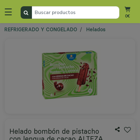
☰
0€
REFRIGERADO Y CONGELADO
Helados
Helado bombón de pistacho
con lengua de cacao ALTEZA