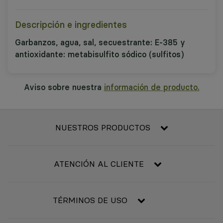
Descripción e ingredientes
Garbanzos, agua, sal, secuestrante: E-385 y
antioxidante: metabisulfito sódico (sulfitos)
Aviso sobre nuestra
información de producto.
NUESTROS PRODUCTOS
Frescos
Alimentación
ATENCIÓN AL CLIENTE
Refrigerado y congelado
Contacta con nosotros
Bebidas
Condiciones generales de compra
TÉRMINOS DE USO
Bebé
Resolución de litigios en línea
Higiene y belleza
Aviso legal