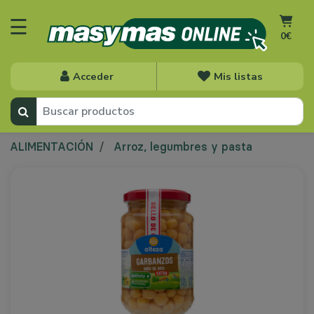
☰
0€
Acceder
Mis listas
ALIMENTACIÓN
Arroz, legumbres y pasta