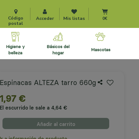
Ir al carrito
Código
Acceder
Mis listas
0€
postal
higiene y
básicos del
mascotas
belleza
hogar
Espinacas ALTEZA tarro 660g
1,97 €
El escurrido le sale a 4,64 €
Añadir al carrito
Ir a información de producto