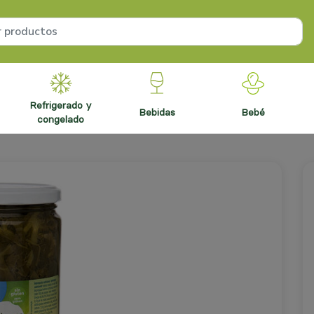
refrigerado y
bebidas
bebé
congelado