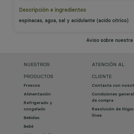
Descripción e ingredientes
espinacas, agua, sal y acidulante (acido citrico)
Aviso sobre nuestr
NUESTROS
ATENCIÓN AL
PRODUCTOS
CLIENTE
Frescos
Contacta con noso
Alimentación
Condiciones genera
de compra
Refrigerado y
congelado
Resolución de litigi
línea
Bebidas
Bebé