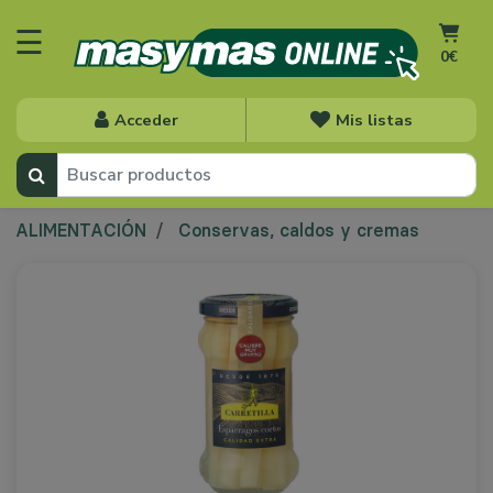
☰
0€
Acceder
Mis listas
ALIMENTACIÓN
Conservas, caldos y cremas