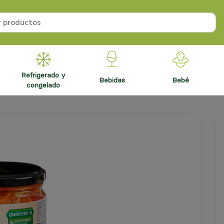
refrigerado y
bebidas
bebé
congelado