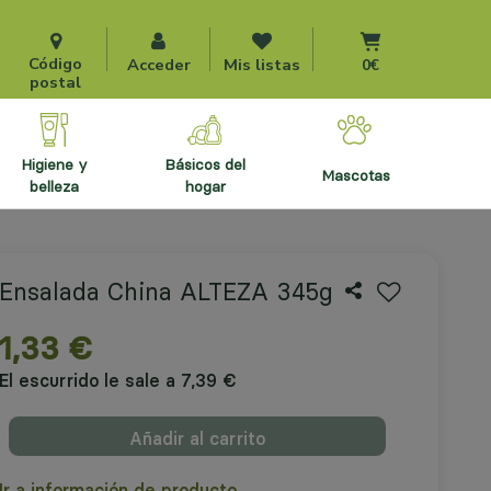
Ir al carrito
Código
Acceder
Mis listas
0€
postal
higiene y
básicos del
mascotas
belleza
hogar
Ensalada China ALTEZA 345g
1,33 €
El escurrido le sale a 7,39 €
Añadir al carrito
Ir a información de producto