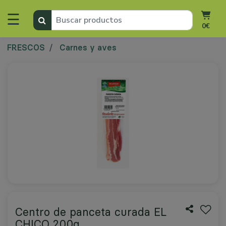
☰
0€
FRESCOS
Carnes y aves
Centro de panceta curada EL
CHICO 200g