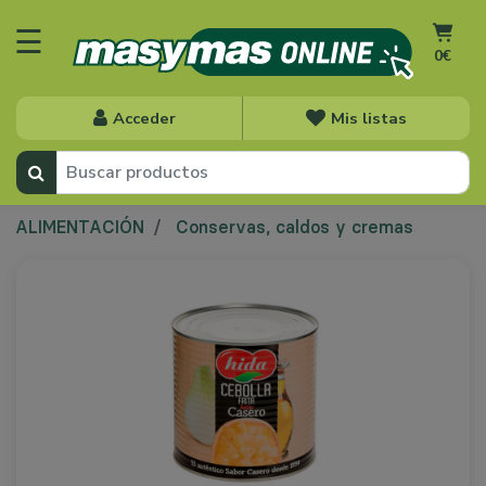
☰
0€
Acceder
Mis listas
ALIMENTACIÓN
Conservas, caldos y cremas