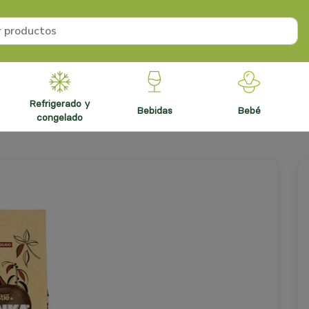
refrigerado y
bebidas
bebé
congelado