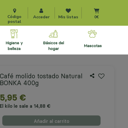
Ir al carrito
Código
Acceder
Mis listas
0€
postal
higiene y
básicos del
mascotas
belleza
hogar
Café molido tostado Natural
BONKA 400g
5,95 €
El kilo le sale a 14,88 €
Añadir al carrito