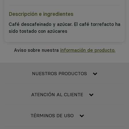
Descripción e ingredientes
Café descafeinado y azúcar. El café torrefacto ha
sido tostado con azúcares
Aviso sobre nuestra
información de producto.
NUESTROS PRODUCTOS
Frescos
Alimentación
ATENCIÓN AL CLIENTE
Refrigerado y congelado
Contacta con nosotros
Bebidas
Condiciones generales de compra
TÉRMINOS DE USO
Bebé
Resolución de litigios en línea
Higiene y belleza
Aviso legal