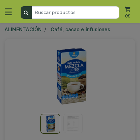
☰
0€
ALIMENTACIÓN
Café, cacao e infusiones