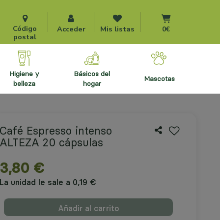
Ir al carrito
Código
Acceder
Mis listas
0€
postal
higiene y
básicos del
mascotas
belleza
hogar
Café Espresso intenso
ALTEZA 20 cápsulas
3,80 €
La unidad le sale a 0,19 €
Añadir al carrito