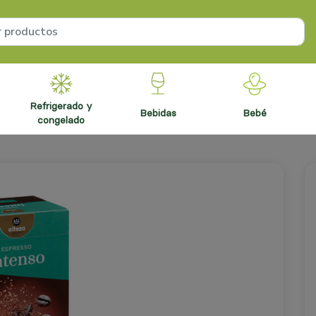
refrigerado y
bebidas
bebé
congelado