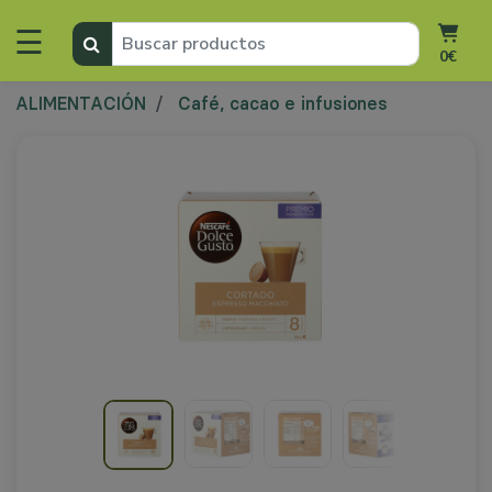
☰
0€
ALIMENTACIÓN
Café, cacao e infusiones