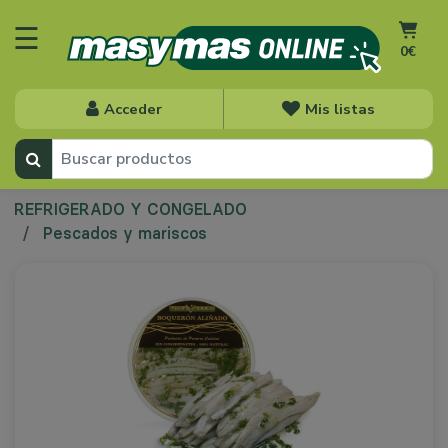
☰
0€
Acceder
Mis listas
REFRIGERADO Y CONGELADO
Pescados y mariscos