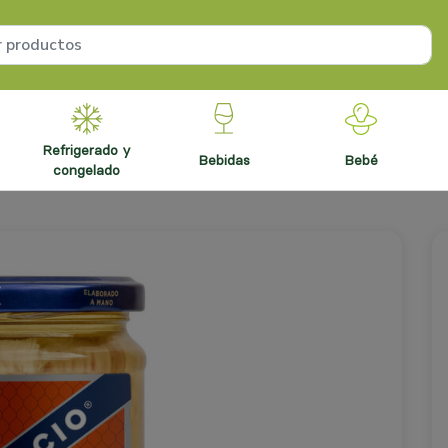
refrigerado y
bebidas
bebé
congelado