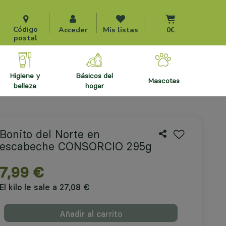
Ir al carrito
Código
Acceder
Mis listas
0€
postal
higiene y
básicos del
mascotas
belleza
hogar
Bonito del Norte en
escabeche CONSORCIO 295g
7,99 €
El kilo le sale a 27,08 €
Añadir al carrito