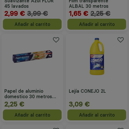
Suavizante Azul FLOR
Film transparente
45 lavados
ALBAL 30 metros
2,99 €
3,99 €
1,65 €
2,25 €
Añadir al carrito
Añadir al carrito
Papel de aluminio
Lejía CONEJO 2L
domestico 30 metros
29cm
2,25 €
3,09 €
Añadir al carrito
Añadir al carrito