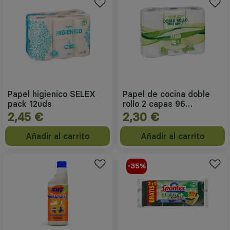
Papel higienico SELEX
Papel de cocina doble
pack 12uds
rollo 2 capas 96
servicios SELEX 3uds
2,45 €
2,30 €
Añadir al carrito
Añadir al carrito
-35%