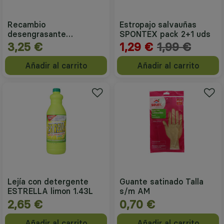
Recambio
Estropajo salvauñas
desengrasante
SPONTEX pack 2+1 uds
quitagrasas KH-7 780ml
3,25 €
1,29 €
1,99 €
Añadir al carrito
Añadir al carrito
Lejía con detergente
Guante satinado Talla
ESTRELLA limon 1.43L
s/m AM
2,65 €
0,70 €
Añadir al carrito
Añadir al carrito