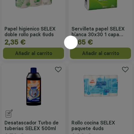
Papel higienico SELEX
Servilleta papel SELEX
doble rollo pack 6uds
blanca 30x30 1 capa
paquete 80 uds
2,35 €
0,65 €
Añadir al carrito
Añadir al carrito
Desatascador Turbo de
Rollo cocina SELEX
tuberias SELEX 500ml
paquete 4uds