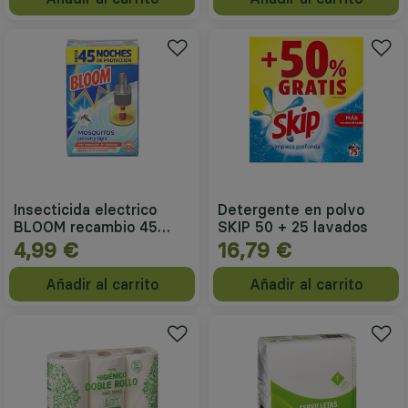
Insecticida electrico
Detergente en polvo
BLOOM recambio 45
SKIP 50 + 25 lavados
noches
4,99 €
16,79 €
Añadir al carrito
Añadir al carrito