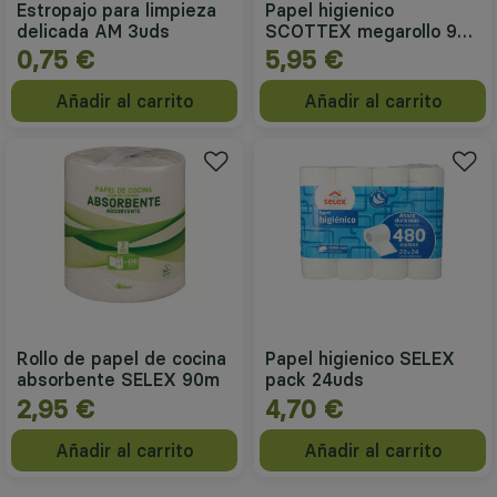
Estropajo para limpieza
Papel higienico
delicada AM 3uds
SCOTTEX megarollo 9
rollos
0,75 €
5,95 €
Añadir al carrito
Añadir al carrito
Rollo de papel de cocina
Papel higienico SELEX
absorbente SELEX 90m
pack 24uds
2,95 €
4,70 €
Añadir al carrito
Añadir al carrito