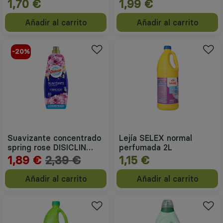
1,70 €
1,99 €
Añadir al carrito
Añadir al carrito
-20%
Suavizante concentrado
Lejía SELEX normal
spring rose DISICLIN
perfumada 2L
80lavados
1,89 €
2,39 €
1,15 €
Añadir al carrito
Añadir al carrito