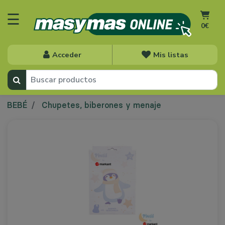
☰
0€
Acceder
Mis listas
BEBÉ
Chupetes, biberones y menaje