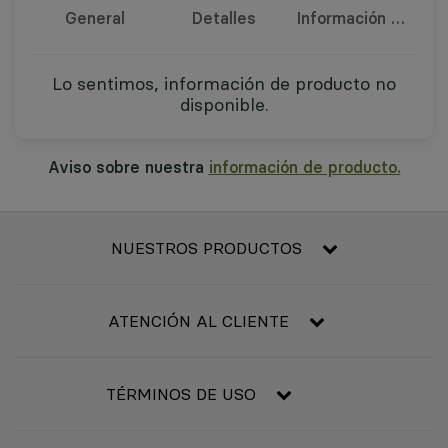
General
Detalles
Información nutricional
Lo sentimos, información de producto no
disponible.
Aviso sobre nuestra
información de producto.
NUESTROS PRODUCTOS
Frescos
Alimentación
ATENCIÓN AL CLIENTE
Refrigerado y congelado
Contacta con nosotros
Bebidas
Condiciones generales de compra
TÉRMINOS DE USO
Bebé
Resolución de litigios en línea
Higiene y belleza
Aviso legal