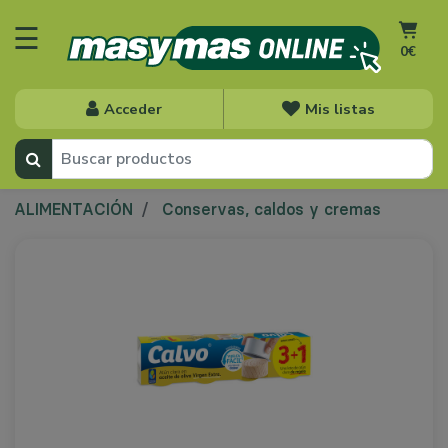
☰
0€
Acceder
Mis listas
ALIMENTACIÓN
Conservas, caldos y cremas