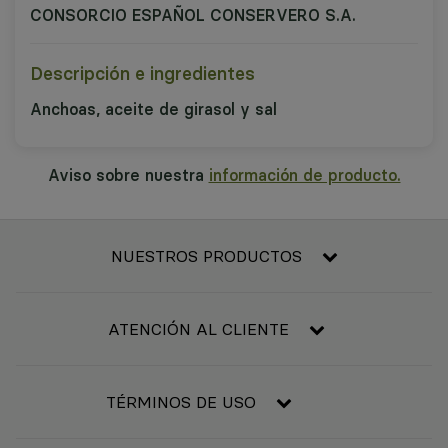
CONSORCIO ESPAÑOL CONSERVERO S.A.
Descripción e ingredientes
Anchoas, aceite de girasol y sal
Aviso sobre nuestra
información de producto.
NUESTROS PRODUCTOS
Frescos
Alimentación
ATENCIÓN AL CLIENTE
Refrigerado y congelado
Contacta con nosotros
Bebidas
Condiciones generales de compra
TÉRMINOS DE USO
Bebé
Resolución de litigios en línea
Higiene y belleza
Aviso legal