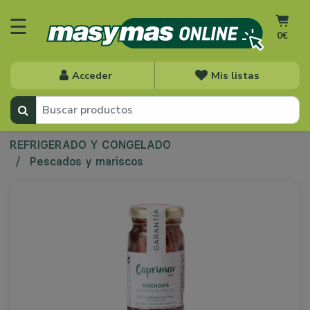
☰
0€
Acceder
Mis listas
REFRIGERADO Y CONGELADO
Pescados y mariscos