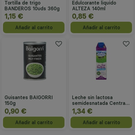
Tortilla de trigo
Edulcorante liquido
BANDEROS 10uds 360g
ALTEZA 140ml
1,15 €
0,85 €
Añadir al carrito
Añadir al carrito
Guisantes BAIGORRI
Leche sin lactosa
150g
semidesnatada Central
Lechera ASTURIANA 1L
0,90 €
1,34 €
Añadir al carrito
Añadir al carrito