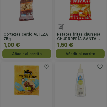
Cortezas cerdo ALTEZA
Patatas fritas churrería
75g
CHURRRERÍA SANTA
ANA 140g
1,00 €
1,50 €
Añadir al carrito
Añadir al carrito