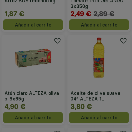
Arroz SOS redondo kg
Tomate frito ORLANDO
3x350g
1,87 €
2,49 €
2,89 €
Añadir al carrito
Añadir al carrito
Atún claro ALTEZA oliva
Aceite de oliva suave
p-6x65g
04º ALTEZA 1L
4,90 €
3,80 €
Añadir al carrito
Añadir al carrito