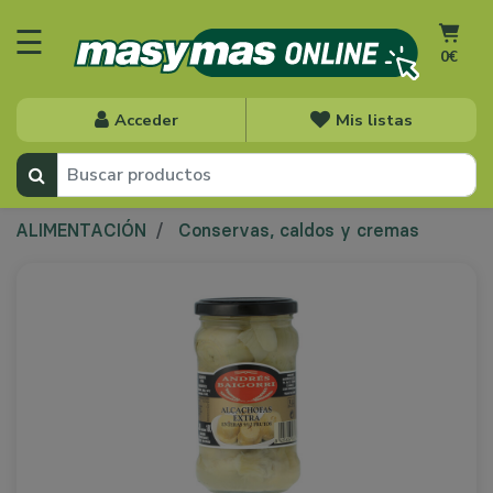
☰
0€
Acceder
Mis listas
ALIMENTACIÓN
Conservas, caldos y cremas