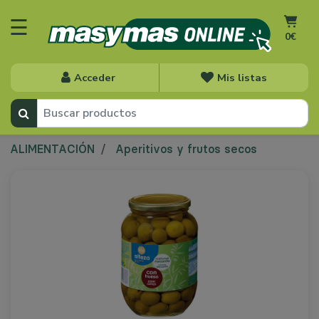
☰
0€
Acceder
Mis listas
ALIMENTACIÓN
Aperitivos y frutos secos